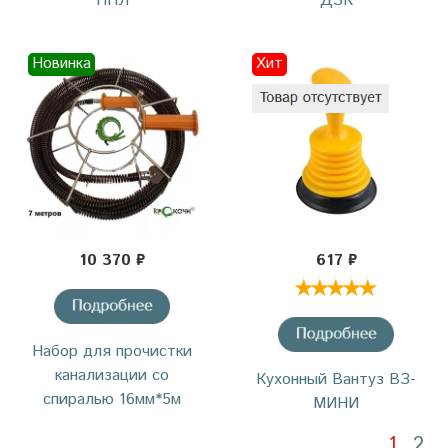
ППЛ
ДЗК
Новинка
Хит
10 370 ₽
617 ₽
Набор для прочистки
канализации со
Кухонный Вантуз ВЗ-
спиралью 16мм*5м
МИНИ
1
2