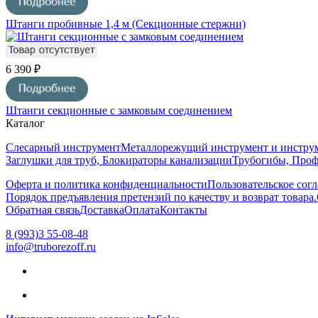
Штанги пробивные 1,4 м (Секционные стержни)
6 390 ₽
Штанги секционные с замковым соединением
Каталог
Слесарный инструмент
Металлорежущий инструмент и инструм
Заглушки для труб, Блокираторы канализации
Трубогибы, Про
Оферта и политика конфиденциальности
Пользовательское сог
Порядок предъявления претензий по качеству и возврат товара.
Обратная связь
Доставка
Оплата
Контакты
8 (993)3 55-08-48
info@truborezoff.ru