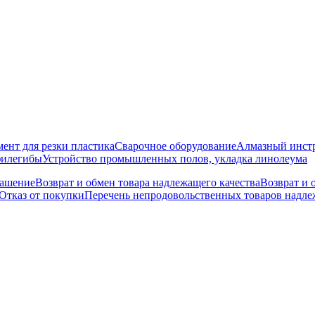
ент для резки пластика
Сварочное оборудование
Алмазный инст
филегибы
Устройство промышленных полов, укладка линолеума
лашение
Возврат и обмен товара надлежащего качества
Возврат и 
Отказ от покупки
Перечень непродовольственных товаров надлеж