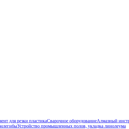
ент для резки пластика
Сварочное оборудование
Алмазный инст
филегибы
Устройство промышленных полов, укладка линолеума