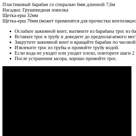
Пластиковый барабан со спиралью 6мм длинной 7,6м
Насадки: Грушевидная ловилка
Щетка-ерш 32мм
Щетка-ерш 76мм (может применятся для прочистки вентиляцион
Ослабьте зажимной винт, вытяните из барабана трос из ба
Вставьте трос в трубу и доведите до предполагаемого мест
Закрутите зажимной винт и вращайте барабан по часовой
Извлеките трос из трубы и промойте трубу водой.
Если вода не уходит или уходит плохо, повторите шаги 2 
После устранения засора, хорошо промойте трос.