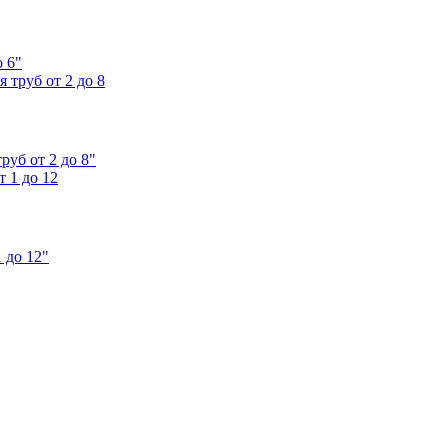
 6"
уб от 2 до 8"
 до 12"