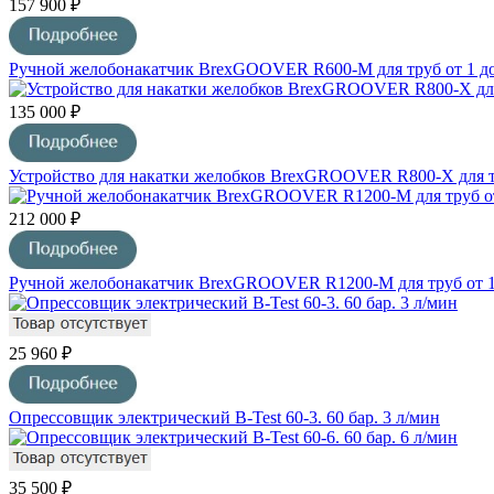
157 900 ₽
Ручной желобонакатчик BrexGOOVER R600-M для труб от 1 до
135 000 ₽
Устройство для накатки желобков BrexGROOVER R800-X для тр
212 000 ₽
Ручной желобонакатчик BrexGROOVER R1200-M для труб от 1
25 960 ₽
Опрессовщик электрический B-Test 60-3. 60 бар. 3 л/мин
35 500 ₽