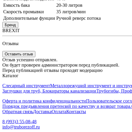
Емкость бака
20-30 литров
Скорость промывки
35 литров/мин
Дополнительные фунции
Ручной реверс потока
Бренд
BREXIT
Отзывы
Оставить отзыв
Отзыв успешно отправлен.
Он будет проверен администратором перед публикацией.
Перед публикацией отзывы проходят модерацию
Каталог
Слесарный инструмент
Металлорежущий инструмент и инструм
Заглушки для труб, Блокираторы канализации
Трубогибы, Про
Оферта и политика конфиденциальности
Пользовательское сог
Порядок предъявления претензий по качеству и возврат товара.
Обратная связь
Доставка
Оплата
Контакты
8 (993)3 55-08-48
info@truborezoff.ru