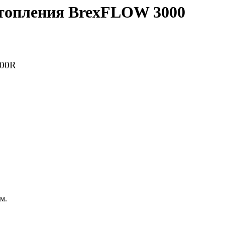
отопления BrexFLOW 3000
000R
м.