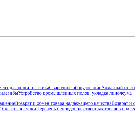
ент для резки пластика
Сварочное оборудование
Алмазный инст
филегибы
Устройство промышленных полов, укладка линолеума
лашение
Возврат и обмен товара надлежащего качества
Возврат и 
Отказ от покупки
Перечень непродовольственных товаров надлеж