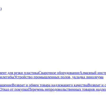
)
ент для резки пластика
Сварочное оборудование
Алмазный инст
филегибы
Устройство промышленных полов, укладка линолеума
лашение
Возврат и обмен товара надлежащего качества
Возврат и 
Отказ от покупки
Перечень непродовольственных товаров надлеж