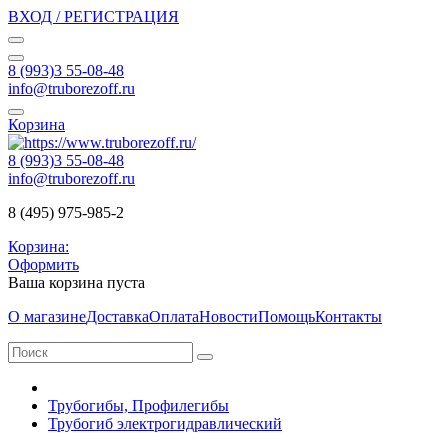
ВХОД / РЕГИСТРАЦИЯ
8 (993)3 55-08-48
info@truborezoff.ru
Корзина
8 (993)3 55-08-48
info@truborezoff.ru
8 (495) 975-985-2
Корзина:
Оформить
Ваша корзина пуста
О магазине
Доставка
Оплата
Новости
Помощь
Контакты
Трубогибы, Профилегибы
Трубогиб электрогидравлический