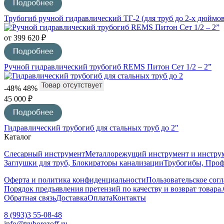
Трубогиб ручной гидравлический ТГ-2 (для труб до 2-х дюймов
от 399 620 ₽
Ручной гидравлический трубогиб REMS Питон Сет 1/2 – 2”
-48%
48%
45 000 ₽
Гидравлический трубогиб для стальных труб до 2"
Каталог
Слесарный инструмент
Металлорежущий инструмент и инструм
Заглушки для труб, Блокираторы канализации
Трубогибы, Про
Оферта и политика конфиденциальности
Пользовательское сог
Порядок предъявления претензий по качеству и возврат товара.
Обратная связь
Доставка
Оплата
Контакты
8 (993)3 55-08-48
info@truborezoff.ru