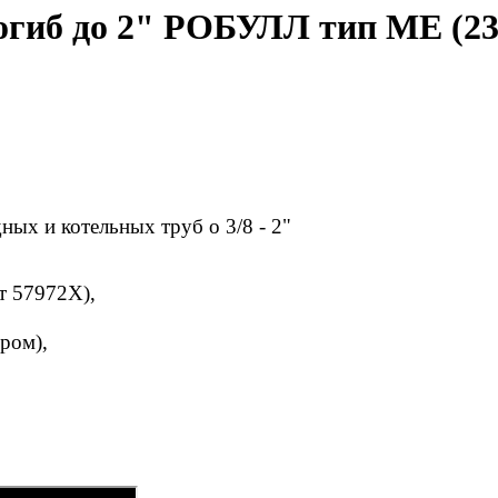
огиб до 2" РОБУЛЛ тип МЕ (23
ных и котельных труб o 3/8 - 2"
т 57972Х),
ром),