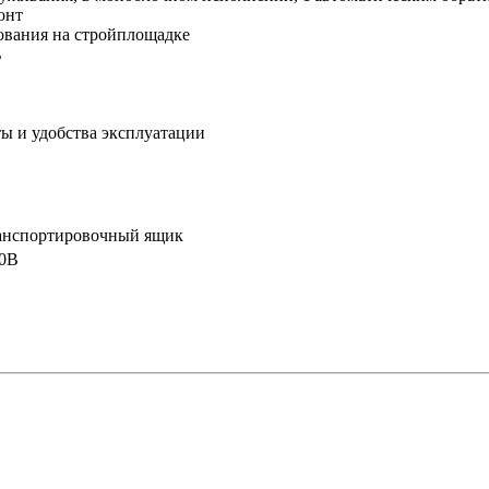
онт
зования на стройплощадке
ь
ы и удобства эксплуатации
ранспортировочный ящик
30В