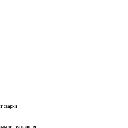
т сварки
тным ходом поршня