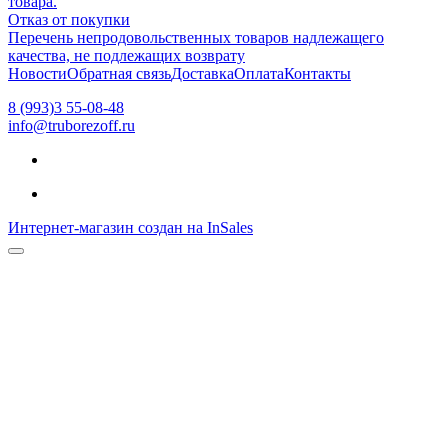
товара.
Отказ от покупки
Перечень непродовольственных товаров надлежащего
качества, не подлежащих возврату
Новости
Обратная связь
Доставка
Оплата
Контакты
8 (993)3 55-08-48
info@truborezoff.ru
Интернет-магазин создан на InSales