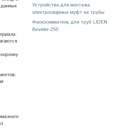
Устройства для монтажа
 данных
электросварных муфт на трубы
Фаскосниматель для труб LIDEN
Beveler-250
ериала.
агаются
 коронку
ментов:
ми
лмазного
из