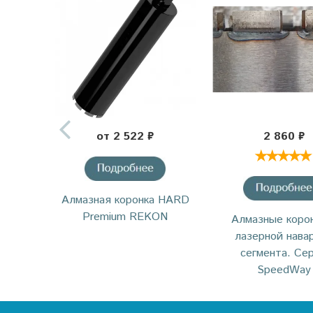
от 2 522 ₽
2 860 ₽
Алмазная коронка HARD
Premium REKON
Алмазные корон
лазерной нава
сегмента. Се
SpeedWay