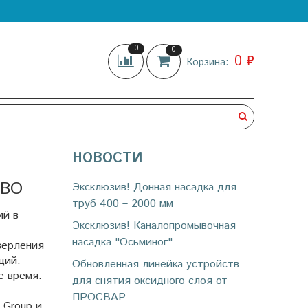
0
0
0 ₽
Корзина:
НОВОСТИ
ТВО
Эксклюзив! Донная насадка для
труб 400 – 2000 мм
ий в
Эксклюзив! Каналопромывочная
насадка "Осьминог"
верления
ций.
Обновленная линейка устройств
е время.
для снятия оксидного слоя от
ПРОСВАР
 Group и