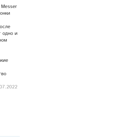
 Messer
ронки
после
т одно и
ном
акие
тво
07.2022