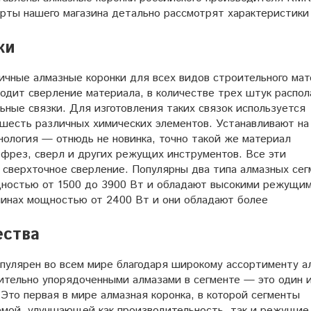
ерты нашего магазина детально рассмотрят характеристики
ки
ичные алмазные коронки для всех видов строительного мат
одит сверление материала, в количестве трех штук распол
ьные связки. Для изготовления таких связок используется
шесть различных химических элементов. Устанавливают на
нология — отнюдь не новинка, точно такой же материал
 фрез, сверл и других режущих инструментов. Все эти
сверхточное сверление. Популярны два типа алмазных сег
щностью от 1500 до 3900 Вт и обладают высокими режущи
шинах мощностью от 2400 Вт и они обладают более
ества
пулярен во всем мире благодаря широкому ассортименту а
ительно упорядоченными алмазами в сегменте — это один 
Это первая в мире алмазная коронка, в которой сегменты
емой, улучшающей как производительность, так и режущие