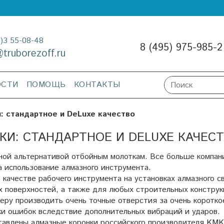
3)3 55-08-48
8 (495) 975-985-2
@truborezoff.ru
ОСТИ
ПОМОЩЬ
КОНТАКТЫ
 стандартное и DeLuxe качество
И: СТАНДАРТНОЕ И DELUXE КАЧЕС
ной альтернативой отбойным молоткам. Все больше компан
 использование алмазного инструмента.
 качестве рабочего инструмента на установках алмазного с
х поверхностей, а также для любых строительных конструк
еру производить очень точные отверстия за очень коротко
ки ошибок вследствие дополнительных вибраций и ударов.
авлены алмазные коронки российского производителя KMK