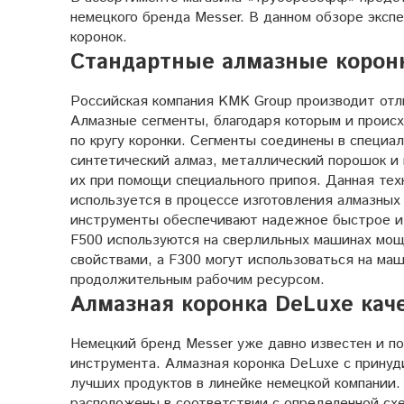
немецкого бренда Messer. В данном обзоре эксп
коронок.
Стандартные алмазные корон
Российская компания KMK Group производит отл
Алмазные сегменты, благодаря которым и происх
по кругу коронки. Сегменты соединены в специал
синтетический алмаз, металлический порошок и 
их при помощи специального припоя. Данная тех
используется в процессе изготовления алмазных
инструменты обеспечивают надежное быстрое и 
F500 используются на сверлильных машинах мо
свойствами, а F300 могут использоваться на ма
продолжительным рабочим ресурсом.
Алмазная коронка DeLuxe кач
Немецкий бренд Messer уже давно известен и по
инструмента. Алмазная коронка DeLuxe с принуд
лучших продуктов в линейке немецкой компании. 
расположены в соответствии с определенной сх