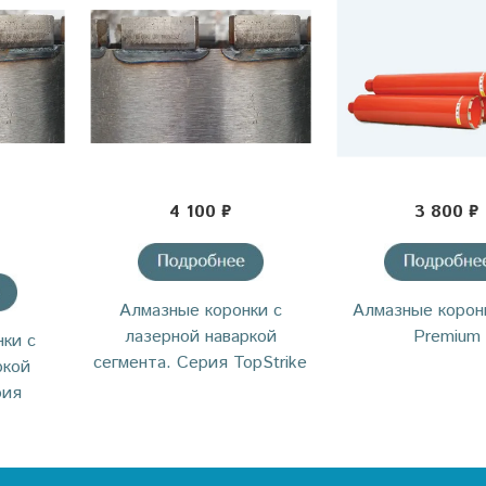
4 100 ₽
3 800 ₽
Алмазные коронки с
Алмазные корон
лазерной наваркой
Premium
ки с
сегмента. Серия TopStrike
ркой
рия