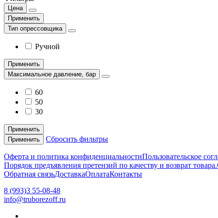
Цена
Применить
Тип опрессовщика
Ручной
Применить
Максимальное давление, бар
60
50
30
Применить
Сбросить фильтры
Применить
Оферта и политика конфиденциальности
Пользовательское сог
Порядок предъявления претензий по качеству и возврат товара.
Обратная связь
Доставка
Оплата
Контакты
8 (993)3 55-08-48
info@truborezoff.ru