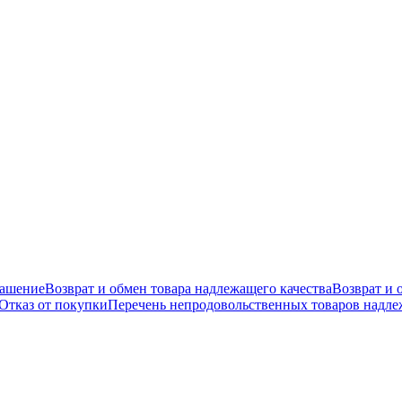
лашение
Возврат и обмен товара надлежащего качества
Возврат и 
Отказ от покупки
Перечень непродовольственных товаров надлеж