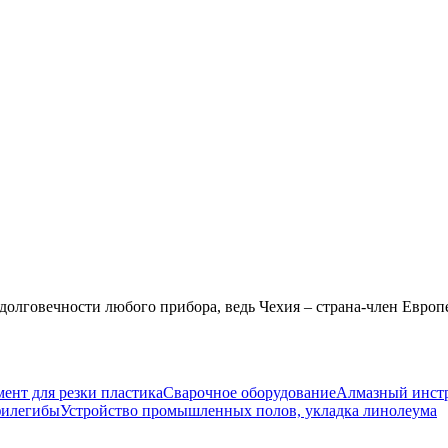
и долговечности любого прибора, ведь Чехия – страна-член Евро
ент для резки пластика
Сварочное оборудование
Алмазный инст
филегибы
Устройство промышленных полов, укладка линолеума