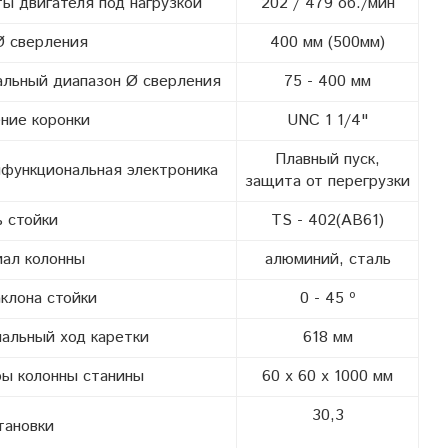
ы двигателя под нагрузкой
202 / 479 об./мин
Ø сверления
400 мм (500мм)
льный диапазон Ø сверления
75 - 400 мм
ние коронки
UNC 1 1/4"
Плавный пуск,
функциональная электроника
защита от перегрузки
 стойки
TS - 402(AB61)
ал колонны
алюминий, сталь
аклона стойки
0 - 45 º
альный ход каретки
618 мм
ы колонны станины
60 х 60 х 1000 мм
30,3
тановки