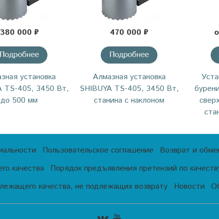
380 000 ₽
470 000 ₽
о
зная установка
Алмазная установка
Уста
 TS-405, 3450 Вт,
SHIBUYA TS-405, 3450 Вт,
бурен
до 500 мм
станина с наклоном
свер
ста
иальности
Пользовательское соглашение
Возврат и обме
го качества
Порядок предъявления претензий по качеству
лежащего качества, не подлежащих возврату
Новости
О