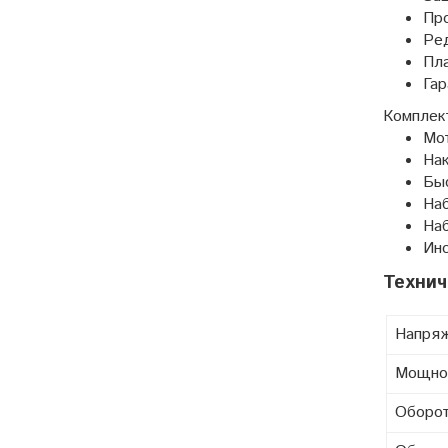
Про
Ред
Пла
Гар
Комплек
Мо
Нак
Бы
На
Наб
Инс
Технич
Напря
Мощно
Оборот