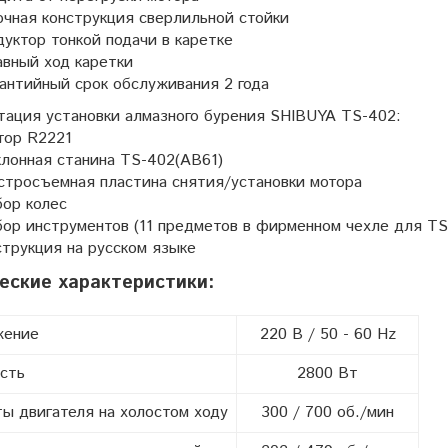
чная конструкция сверлильной стойки
уктор тонкой подачи в каретке
вный ход каретки
антийный срок обслуживания 2 года
тация установки алмазного бурения SHIBUYA TS-402:
тор R2221
лонная станина TS-402(AB61)
стросъемная пластина снятия/установки мотора
бор колес
ор инструментов (11 предметов в фирменном чехле для TS
трукция на русском языке
еские характеристики:
жение
220 В / 50 - 60 Hz
сть
2800 Вт
ы двигателя на холостом ходу
300 / 700 об./мин