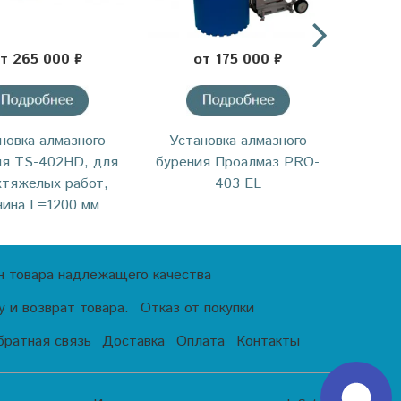
т 265 000 ₽
от 175 000 ₽
новка алмазного
Установка алмазного
Уста
ия TS-402HD, для
бурения Проалмаз PRO-
бурени
хтяжелых работ,
403 EL
нина L=1200 мм
н товара надлежащего качества
 и возврат товара.
Отказ от покупки
братная связь
Доставка
Оплата
Контакты