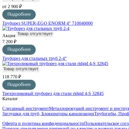
от 2 900 ₽
Труборез SUPER-EGO ENORM 4" 710040000
Акция
7 200 ₽
Труборез для стальных труб 2-4"
118 770 ₽
Трехроликовый труборез для стали ridgid 4-S 32845
Каталог
Слесарный инструмент
Металлорежущий инструмент и инструм
Заглушки для труб, Блокираторы канализации
Трубогибы, Про
Оферта и политика конфиденциальности
Пользовательское сог
Порядок предъявления претензий по качеству и возврат товара.