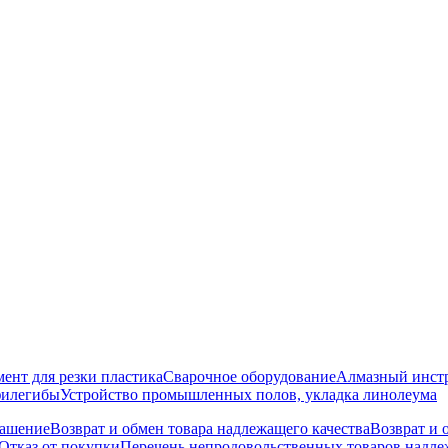
ент для резки пластика
Сварочное оборудование
Алмазный инст
филегибы
Устройство промышленных полов, укладка линолеума
лашение
Возврат и обмен товара надлежащего качества
Возврат и 
Отказ от покупки
Перечень непродовольственных товаров надлеж