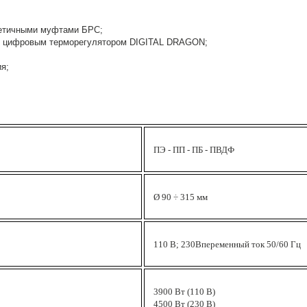
метичными муфтами БРС;
м цифровым терморегулятором DIGITAL DRAGON;
я;
ПЭ - ПП - ПБ - ПВДФ
Ø 90 ÷ 315 мм
110 B; 230Впеременный ток 50/60 Гц
3900 Вт (110 B)
4500 Вт (230 B)