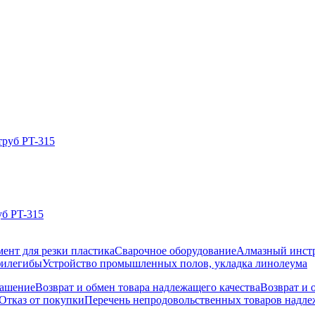
уб PT-315
ент для резки пластика
Сварочное оборудование
Алмазный инст
филегибы
Устройство промышленных полов, укладка линолеума
лашение
Возврат и обмен товара надлежащего качества
Возврат и 
Отказ от покупки
Перечень непродовольственных товаров надлеж