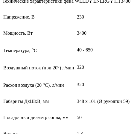
Технические характеристики фена WELDY ENERGY HT3400
Напряжение, В
230
Мощность, Вт
3400
o
40 - 650
Температура,
С
o
320
Воздушный поток (при 20
) л/мин
o
320
Расход воздуха (20
C), л/мин
Габариты ДхШхВ, мм
348 х 101 (Ø рукоятки 59)
Посадочный диаметр сопла, мм
50
Вес, кг
1,3