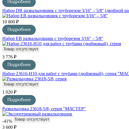
Набор DB развальцовщик с труборезом 3/16'' – 5/8'' (двойной ра
10 800 ₽
Набор EB развальцовщик с труборезом 3/16'' – 5/8''
3 776 ₽
Набор 23616-H10 для работ с трубами (дюймовый), серия "М
1 020 ₽
Развальцовка 23618-5/8, серия "МАСТЕР"
-41%
3 600 ₽