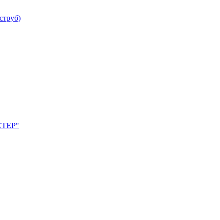
струб)
АСТЕР"