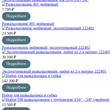
7 700 ₽
Развальцовщик 491 дюймовый
23 500 ₽
Развальцовщик дюймовый, эксцентриковый 222402
30 100 ₽
Эксцентриковый развальцовщик, набор из 2-х матриц 222401
142 200 ₽
Набор для развальцовки и гибки
13 500 ₽