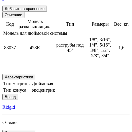
Добавить в сравнение
Описание
Модель
Код
Тип
Размеры
Вес, кг.
развальцовщика
Модель для дюймовой системы
1/8", 3/16",
раструбы под
1/4", 5/16",
83037
458R
1,6
45°
3/8", 1/2",
5/8", 3/4"
Характеристики
Тип матрицы
Дюймовая
Тип конуса
эксцентрик
Бренд
Ridgid
Отзывы