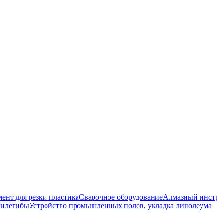
ент для резки пластика
Сварочное оборудование
Алмазный инст
филегибы
Устройство промышленных полов, укладка линолеума