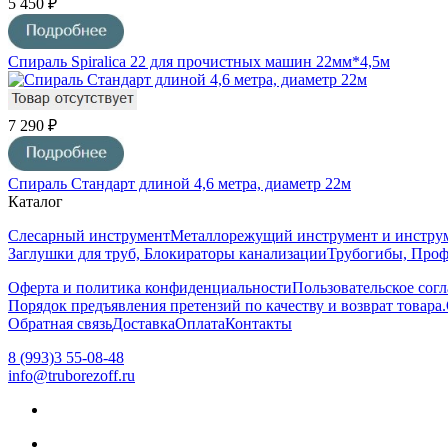
5 450 ₽
Cпираль Spiralica 22 для прочистных машин 22мм*4,5м
7 290 ₽
Спираль Стандарт длиной 4,6 метра, диаметр 22м
Каталог
Слесарный инструмент
Металлорежущий инструмент и инструм
Заглушки для труб, Блокираторы канализации
Трубогибы, Про
Оферта и политика конфиденциальности
Пользовательское сог
Порядок предъявления претензий по качеству и возврат товара.
Обратная связь
Доставка
Оплата
Контакты
8 (993)3 55-08-48
info@truborezoff.ru