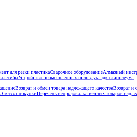
ент для резки пластика
Сварочное оборудование
Алмазный инст
филегибы
Устройство промышленных полов, укладка линолеума
лашение
Возврат и обмен товара надлежащего качества
Возврат и 
Отказ от покупки
Перечень непродовольственных товаров надлеж