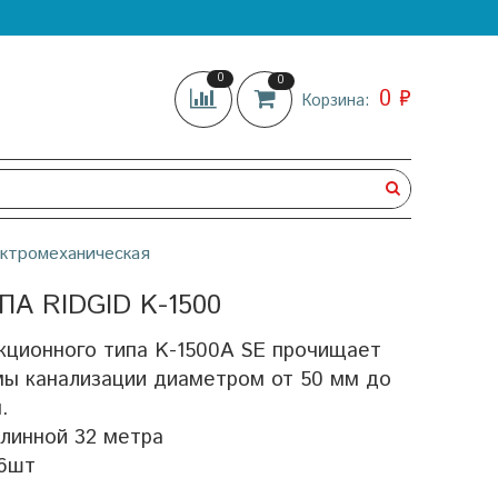
0
0
0 ₽
Корзина:
ктромеханическая
 RIDGID K-1500
кционного типа K-1500A SE прочищает
мы канализации диаметром от 50 мм до
.
линной 32 метра
 6шт