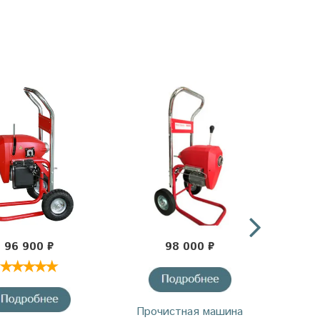
Новин
96 900 ₽
98 000 ₽
Прочистная машина
Про