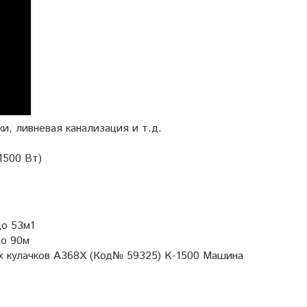
и, ливневая канализация и т.д.
1500 Вт)
до 53м1
до 90м
х кулачков A368X (Код№ 59325) K-1500 Машина