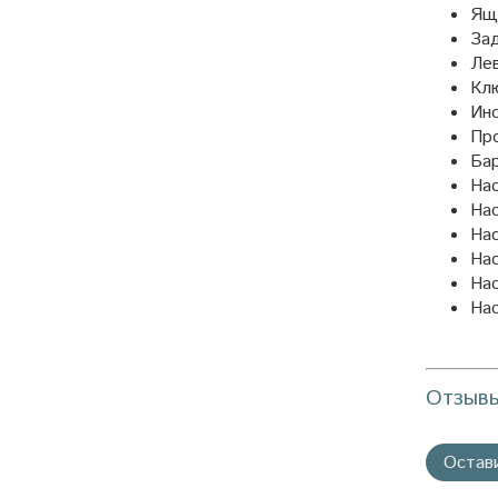
Ящи
Зад
Лев
Клю
Инс
Про
Бар
Нас
Нас
Нас
Нас
Нас
Нас
Отзыв
Остав