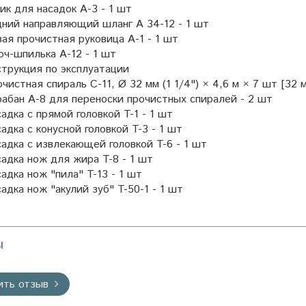
к для насадок A-3 - 1 шт
ний направляющий шланг A 34-12 - 1 шт
ая прочистная руковица A-1 - 1 шт
ч-шпилька A-12 - 1 шт
трукция по эксплуатации
чистная спираль C-11, Ø 32 мм (1 1/4") × 4,6 м × 7 шт [32 м
абан A-8 для переноски прочистных спиралей - 2 шт
адка с прямой головкой T-1 - 1 шт
адка с конусной головкой T-3 - 1 шт
адка с извлекающей головкой T-6 - 1 шт
адка нож для жира T-8 - 1 шт
адка нож "пила" T-13 - 1 шт
адка нож "акулий зуб" T-50-1 - 1 шт
ы
ить отзыв