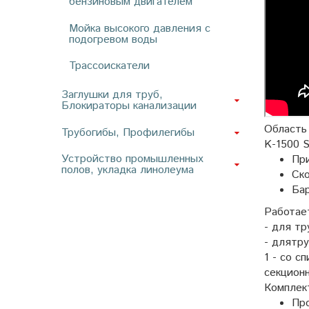
бензиновым двигателем
Мойка высокого давления с
подогревом воды
Трассоискатели
Заглушки для труб,
Блокираторы канализации
Область 
Трубогибы, Профилегибы
K-1500 
Устройство промышленных
Пр
полов, укладка линолеума
Ско
Бар
Работае
- для т
- длятр
1 - cо 
секционн
Комплек
Про