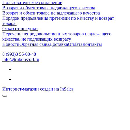
Пользовательское соглашение
Возврат и обмен товара надлежащего качества
Возврат и обмен товара ненадлежащего качества
Порядок предъявления претензий по качеству и возврат
товара.
Отказ от покупки
Перечень непродовольственных товаров надлежащего
качества, не подлежащих возврату
Новости
Обратная связь
Доставка
Оплата
Контакты
8 (993)3 55-08-48
info@truborezoff.ru
Интернет-магазин создан на InSales