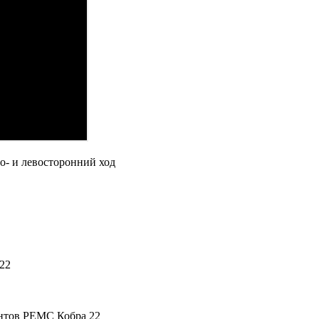
во- и левосторонний ход
 22
ентов РЕМС Кобра 22