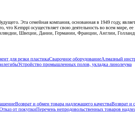
удущего. Эта семейная компания, основанная в 1949 году, явля
о, что Kemppi осуществляет свою деятельность во всем мире, е
ляндии, Швеции, Дании, Германии, Франции, Англии, Голланди
ент для резки пластика
Сварочное оборудование
Алмазный инст
филегибы
Устройство промышленных полов, укладка линолеума
лашение
Возврат и обмен товара надлежащего качества
Возврат и 
Отказ от покупки
Перечень непродовольственных товаров надлеж