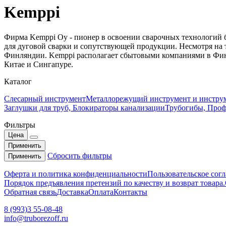
Kemppi
Фирма Kemppi Oy - пионер в освоении сварочных технологий б
для дуговой сварки и сопутствующей продукции. Несмотря на т
Финляндии. Kemppi располагает сбытовыми компаниями в Фин
Китае и Сингапуре.
Каталог
Слесарный инструмент
Металлорежущий инструмент и инструм
Заглушки для труб, Блокираторы канализации
Трубогибы, Про
Фильтры
Цена
Применить
Сбросить фильтры
Применить
Оферта и политика конфиденциальности
Пользовательское сог
Порядок предъявления претензий по качеству и возврат товара.
Обратная связь
Доставка
Оплата
Контакты
8 (993)3 55-08-48
info@truborezoff.ru