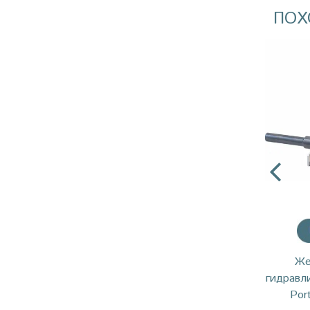
ПОХ
Же
гидравл
Por