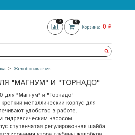
0
0
0 ₽
Корзина:
ика
Желобонакатчик
Я "МАГНУМ" И "ТОРНАДО"
 для "Магнум" и "Торнадо"
 крепкий металлический корпус для
печивают удобство в работе.
м гидравлическим насосом.
пус ступенчатая регулировочная шайба
егулирования упора глубины желобков.