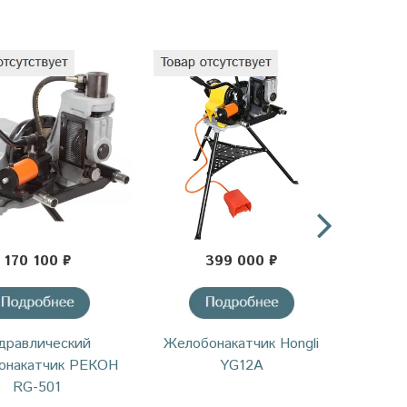
170 100 ₽
399 000 ₽
о
дравлический
Желобонакатчик Hongli
Ги
онакатчик РЕКОН
YG12A
желоб
RG-501