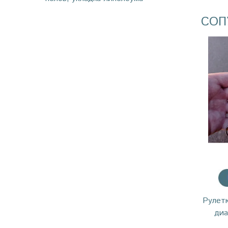
СОП
Рулет
диа