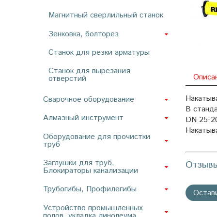
Магнитный сверлильный станок
Зенковка, болторез
Станок для резки арматуры
Станок для вырезания
Описа
отверстий
Накатыва
Сварочное оборудование
В станд
Алмазный инструмент
DN 25-20
Накатыв
Оборудование для прочистки
труб
Заглушки для труб,
Отзыв
Блокираторы канализации
Трубогибы, Профилегибы
Остав
Устройство промышленных
полов, укладка линолеума