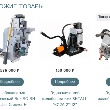
ОЖИЕ ТОВАРЫ
576 000 ₽
150 000 ₽
лобонакатчик
Гидравлический
Ги
ический Rex RG-RH
желобонакатчик SHTALL-
желоб
table Groover H
YG12A 2"-12"