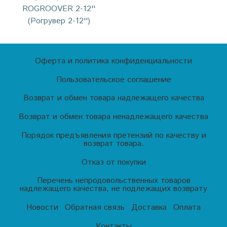
ROGROOVER 2-12''
(Рогрувер 2-12'')
Оферта и политика конфиденциальности
Пользовательское соглашение
Возврат и обмен товара надлежащего качества
Возврат и обмен товара ненадлежащего качества
Порядок предъявления претензий по качеству и
возврат товара.
Отказ от покупки
Перечень непродовольственных товаров
надлежащего качества, не подлежащих возврату
Новости
Обратная связь
Доставка
Оплата
Контакты