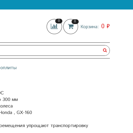
0
0
0 ₽
Корзина:
роплиты
0C
о 300 мм
колеса
onda , GX-160
перемещения упрощают транспортировку