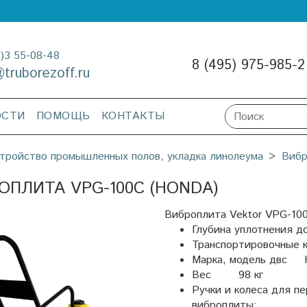
3)3 55-08-48
8 (495) 975-985-2
@truborezoff.ru
ОСТИ
ПОМОЩЬ
КОНТАКТЫ
тройство промышленных полов, укладка линолеума
Виб
ОПЛИТА VPG-100C (HONDA)
Виброплита Vektor VPG-10
Глубина уплотнения д
Транспортировочные 
Марка, модель двс H
Вес 98 кг
Ручки и колеса для 
виброплиты;