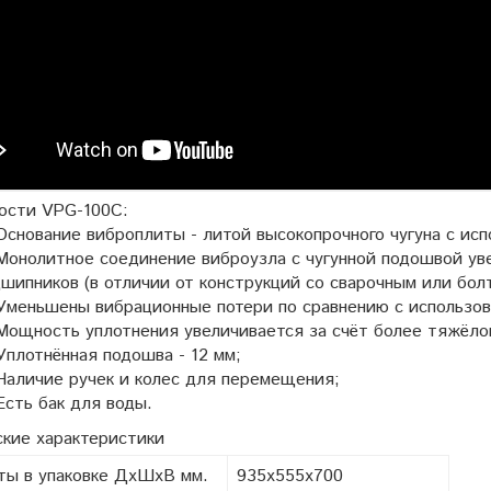
ости VPG-100C:
нование виброплиты - литой высокопрочного чугуна с исп
нолитное соединение виброузла c чугунной подошвой уве
шипников (в отличии от конструкций со сварочным или бол
еньшены вибрационные потери по сравнению с использова
ность уплотнения увеличивается за счёт более тяжёлой м
лотнённая подошва - 12 мм;
личие ручек и колес для перемещения;
ть бак для воды.
ские характеристики
ты в упаковке ДхШхВ мм.
935х555х700