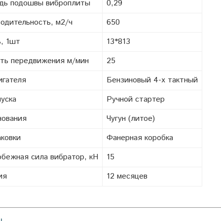
дь подошвы виброплиты
0,29
одительность, м2/ч
650
, 1шт
13*813
ть передвижения м/мин
25
игателя
Бензиновый 4-х тактный
пуска
Ручной стартер
нования
Чугун (литое)
аковки
Фанерная коробка
бежная сила вибратор, кН
15
ия
12 месяцев
ы