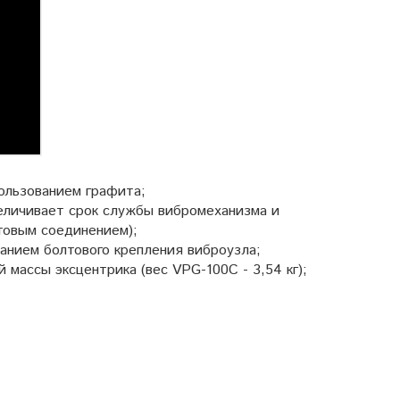
ользованием графита;
личивает срок службы вибромеханизма и
товым соединением);
нием болтового крепления виброузла;
ассы эксцентрика (вес VPG-100С - 3,54 кг);