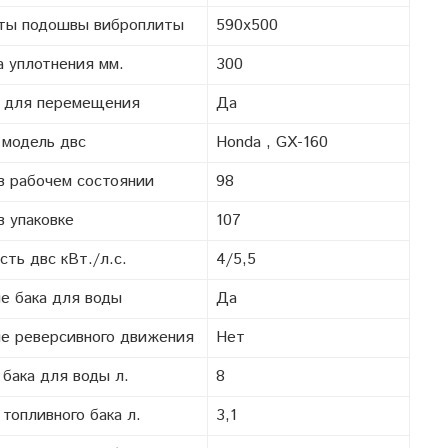
ты подошвы виброплиты
590х500
а уплотнения мм.
300
 для перемещения
Да
 модель двс
Honda , GX-160
в рабочем состоянии
98
в упаковке
107
ть двс кВт./л.с.
4/5,5
е бака для воды
Да
е реверсивного движения
Нет
бака для воды л.
8
топливного бака л.
3,1