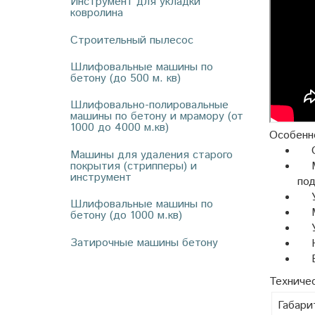
Инструмент для укладки
ковролина
Строительный пылесос
Шлифовальные машины по
бетону (до 500 м. кв)
Шлифовально-полировальные
машины по бетону и мрамору (от
1000 до 4000 м.кв)
Особенн
Ос
Машины для удаления старого
покрытия (стрипперы) и
Мо
инструмент
под
Ум
Шлифовальные машины по
Мощ
бетону (до 1000 м.кв)
Уп
Затирочные машины бетону
На
Ес
Техниче
Габари