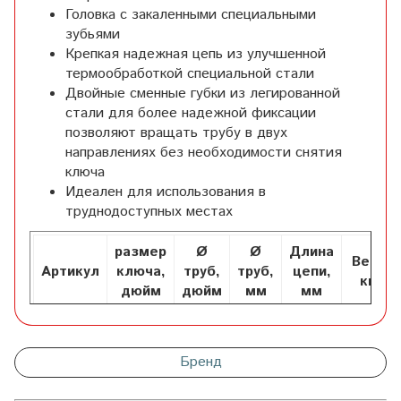
Головка с закаленными специальными
зубьями
Крепкая надежная цепь из улучшенной
термообработкой специальной стали
Двойные сменные губки из легированной
стали для более надежной фиксации
позволяют вращать трубу в двух
направлениях без необходимости снятия
ключа
Идеaлен для использования в
труднодоступных местах
размер
Ø
Ø
Длина
Вес,
Артикул
ключа,
труб,
труб,
цепи,
кг
дюйм
дюйм
мм
мм
028414
14"
2"
50
460
1,235
Бренд