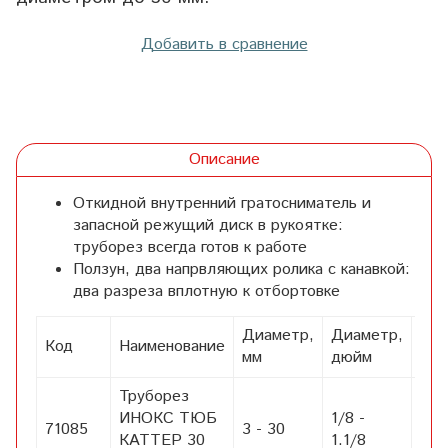
Добавить в сравнение
Описание
Откидной внутренний гратосниматель и
запасной режущий диск в рукоятке:
труборез всегда готов к работе
Ползун, два напрвляющих ролика с канавкой:
два разреза вплотную к отбортовке
Диаметр,
Диаметр,
Код
Наименование
Вес
мм
дюйм
Труборез
ИНОКС ТЮБ
1/8 -
71085
3 - 30
31
КАТТЕР 30
1.1/8