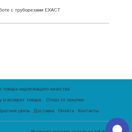
аботе с труборезами EXACT
н товара надлежащего качества
 и возврат товара.
Отказ от покупки
братная связь
Доставка
Оплата
Контакты
Интернет-магазин создан на InSales