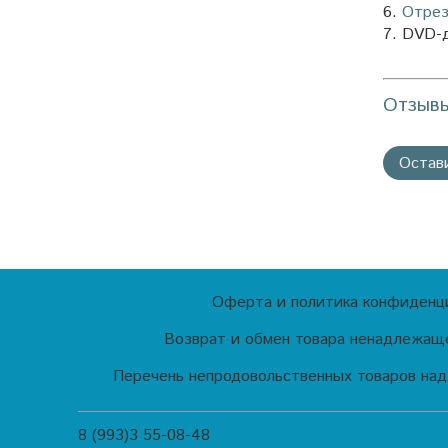
6.
Отрез
7.
DVD-ди
Отзыв
Остав
Оферта и политика конфиденц
Возврат и обмен товара ненадлежаще
Перечень непродовольственных товаров над
8 (993)3 55-08-48