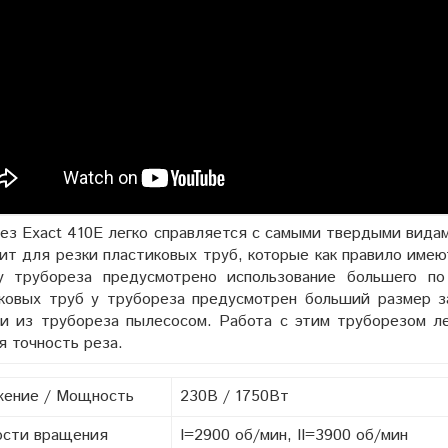
ез Exact 410E легко справляется с самыми твердыми видам
ит для резки пластиковых труб, которые как правило име
 у трубореза предусмотрено использование большего п
ковых труб у трубореза предусмотрен больший размер з
и из трубореза пылесосом. Работа с этим труборезом лег
я точность реза.
жение / Мощность
230В / 1750Вт
ости вращения
I=2900 об/мин, II=3900 об/мин