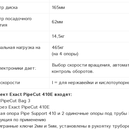
р диска
165мм
р посадочного
62мм
тия
14,5кг
альная нагрузка на
465кг
(на 4 опоры)
Выбор скорости вращения, автомат
лектроники дает:
контроль оборотов.
скорости
I = для нержавейки и кислотоупорно
ект Exact PipeCut 410E входят:
PipeCut Bag 3
ез Exact PipeCut 410E
я опора Pipe Support 410 и 2 одиночные опоры под трубы 
укция по применению
ранные ключи 2мм и 5мм, установлены в рукоятку трубор