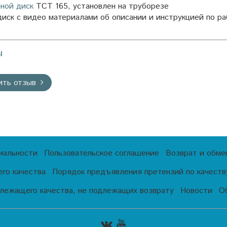
ной диск
TCT 165, установлен на труборезе
ск с видео материалами об описании и инструкцией по р
ы
ить отзыв
иальности
Пользовательское соглашение
Возврат и обме
го качества
Порядок предъявления претензий по качеству
лежащего качества, не подлежащих возврату
Новости
О