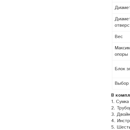
Диамет
Диамет
отверс
Вес
Максим
опоры
Блок э
Выбор 
В компл
1.
Сумка 
2.
Трубор
3.
Двойна
4.
Инстр
5.
Шестиг