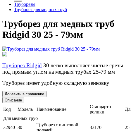
Труборезы
Труборез для медных труб
Труборез для медных труб
Ridgid 30 25 - 79мм
Труборез Ridgid
30 легко выполняет чистые срезы
под прямым углом на медных трубах 25-79 мм
Труборез имеет удобную складную зенковку
Добавить в сравнение
Описание
Стандартн
Код
Модель
Наименование
Дл
ролики
Для медных труб
Труборез с винтовой
32940
30
33170
25 
подачей