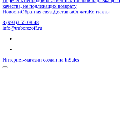
Перечень непродовольственных товаров надлежащего
качества, не подлежащих возврату
Новости
Обратная связь
Доставка
Оплата
Контакты
8 (993)3 55-08-48
info@truborezoff.ru
Интернет-магазин создан на InSales