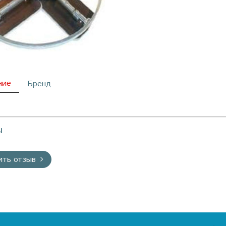
ние
Бренд
ы
ить отзыв