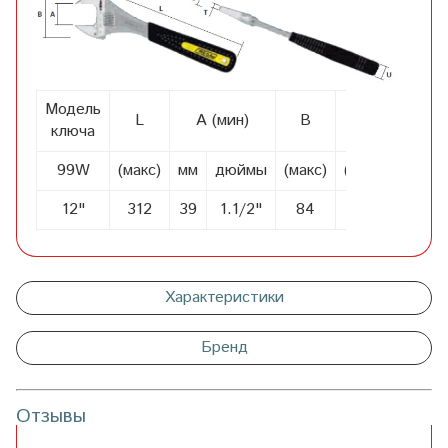
Модель
L
A (мин)
B
S
T
ключа
99W
(макс)
мм
дюймы
(макс)
(макс)
(макс)
12"
312
39
1.1/2"
84
19
9,8
Характеристики
Бренд
Отзывы