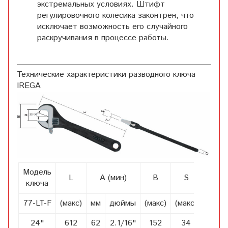
экстремальных условиях. Штифт
регулировочного колесика законтрен, что
исключает возможность его случайного
раскручивания в процессе работы.
Технические характеристики разводного ключа
IREGA
Модель
L
A (мин)
B
S
T
ключа
77-LT-F
(макс)
мм
дюймы
(макс)
(макс)
(макс)
24"
612
62
2.1/16"
152
34
20