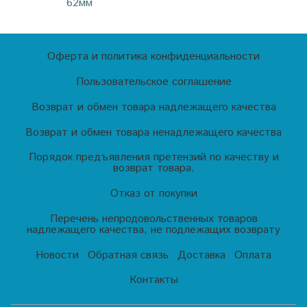
62мм
Оферта и политика конфиденциальности
Пользовательское соглашение
Возврат и обмен товара надлежащего качества
Возврат и обмен товара ненадлежащего качества
Порядок предъявления претензий по качеству и
возврат товара.
Отказ от покупки
Перечень непродовольственных товаров
надлежащего качества, не подлежащих возврату
Новости
Обратная связь
Доставка
Оплата
Контакты