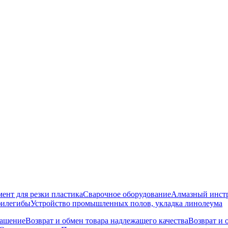
ент для резки пластика
Сварочное оборудование
Алмазный инст
филегибы
Устройство промышленных полов, укладка линолеума
лашение
Возврат и обмен товара надлежащего качества
Возврат и 