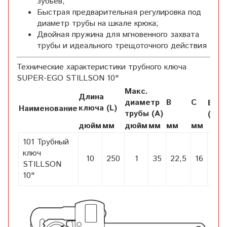
зубьев;
Быстрая предварительная регулировка под
диаметр трубы на шкале крюка;
Двойная пружина для мгновенного захвата
трубы и идеального трещоточного действия
Технические характеристики трубного ключа
SUPER-EGO STILLSON 10"
Макс.
Длина
диаметр
В
С
Вес
ключа (L)
Наименование
трубы (А)
(кг)
дюйм
мм
дюйм
мм
мм
мм
101 Трубный
ключ
10
250
1
35
22,5
16
0,6
STILLSON
10"