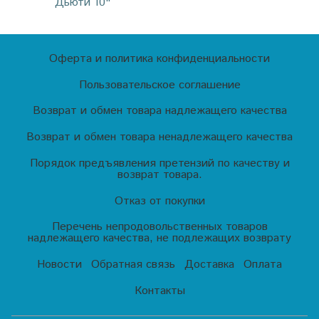
Дьюти 10"
Оферта и политика конфиденциальности
Пользовательское соглашение
Возврат и обмен товара надлежащего качества
Возврат и обмен товара ненадлежащего качества
Порядок предъявления претензий по качеству и
возврат товара.
Отказ от покупки
Перечень непродовольственных товаров
надлежащего качества, не подлежащих возврату
Новости
Обратная связь
Доставка
Оплата
Контакты