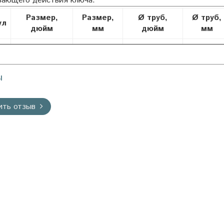
вающего действия ключа.
Размер,
Размер,
Ø труб,
Ø труб,
ул
дюйм
мм
дюйм
мм
6
6"
150
3/4"
27
ы
ить отзыв