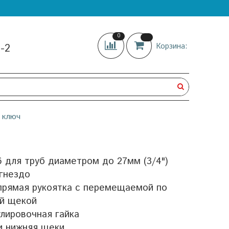
0
5-2
Корзина:
 ключ
 для труб диаметром до 27мм (3/4")
гнездо
 прямая рукоятка с перемещаемой по
ей щекой
лировочная гайка
и нижняя щеки