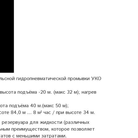
ульсной гидропневматической промывки УКО
ысота подъёма -20 м. (макс 32 м); нагрев
ота подъёма 40 м.(макс 50 м);
те 84,0 м ... 8 мᶾ час / при высоте 34 м.
, резервуара для жидкости (различных
льным преимуществом, которое позволяет
татов с меньшими затратами.