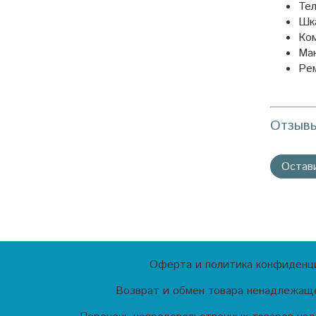
Тел
Шка
Ко
Ман
Ре
Отзыв
Остав
Оферта и политика конфиденц
Возврат и обмен товара ненадлежаще