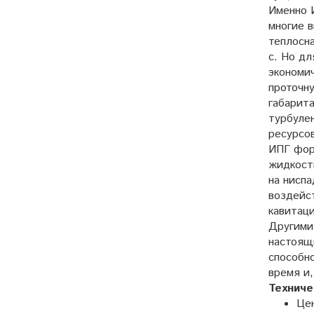
Именно 
многие 
теплосн
с. Но дл
экономи
проточн
габарит
турбуле
ресурсо
ИПГ фор
жидкость
на нисп
воздейс
кавитаци
Другими
настоящ
способн
время и,
Техниче
Це