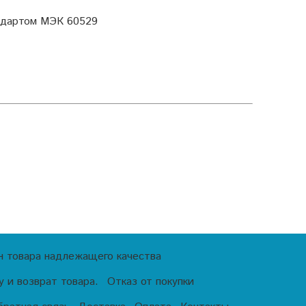
андартом МЭК 60529
н товара надлежащего качества
 и возврат товара.
Отказ от покупки