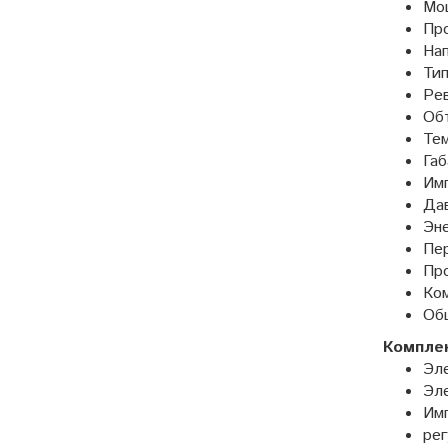
Мо
Про
Нап
Ти
Рев
Объ
Тем
Габ
Им
Дав
Эне
Пер
Про
Ком
Об
Комплек
Эле
Эле
Имп
рег