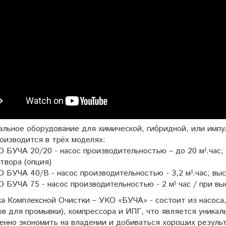
альное оборудование для химической, гибридной, или имп
оизводится в трёх моделях:
 БУЧА 20/20 - насос производительностью – до 20 мᶾ.час; в
твора (опция)
 БУЧА 40/В - насос производительностью - 3,2 мᶾ.час; выс
 БУЧА 75 - насос производительностью - 2 мᶾ час / при высо
ка Комплексной Очистки – УКО «БУЧА» - состоит из насоса
ов для промывки), компрессора и ИПГ, что является уника
енно экономить на владении и добиваться хороших резуль