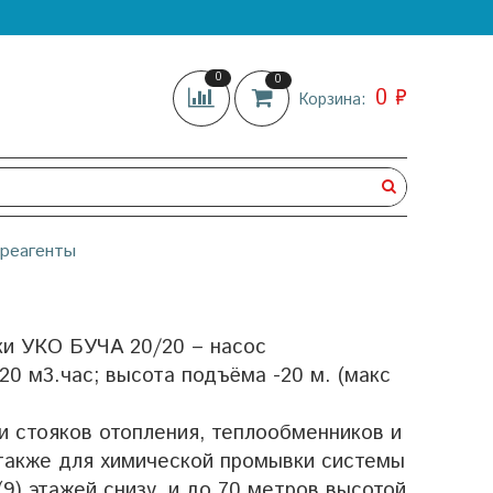
0
0
0 ₽
Корзина:
 реагенты
ки УКО БУЧА 20/20 – насос
20 м3.час; высота подъёма -20 м. (макс
 стояков отопления, теплообменников и
а также для химической промывки системы
(9) этажей снизу, и до 70 метров высотой