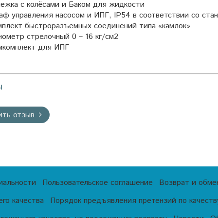
ежка с колёсами и Баком для жидкости
ф управления насосом и ИПГ, IP54 в соответствии со ст
мплект быстроразъемных соединений типа «камлок»
ометр стрелочный 0 – 16 кг/см2
мкомплект для ИПГ
ы
ить отзыв
иальности
Пользовательское соглашение
Возврат и обме
го качества
Порядок предъявления претензий по качеству