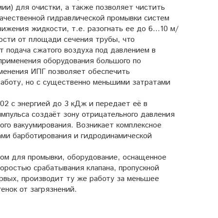
ии) для очистки, а также позволяет чистить
качественной гидравлической промывки систем
ижения жидкости, т.е. разогнать ее до 6…10 м/
мости от площади сечения трубы, что
т подача сжатого воздуха под давлением в
 применения оборудования большого по
именения ИПГ позволяет обеспечить
работу, но с существенно меньшими затратами
2 с энергией до 3 кДж и передает её в
импульса создаёт зону отрицательного давления
ого вакуумирования. Возникает комплексное
ами барботирования и гидродинамической
ром для промывки, оборудование, оснащенное
оростью срабатывания клапана, пропускной
ервых, производит ту же работу за меньшее
енок от загрязнений.