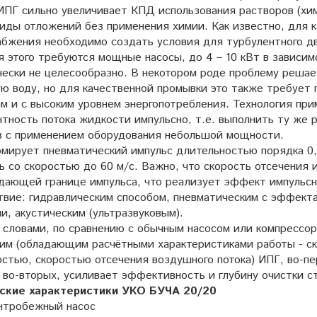
ИПГ сильно увеличивает КПД использования растворов (хим
виды отложений без применения химии. Как известно, для 
абжения необходимо создать условия для турбулентного дв
я этого требуются мощные насосы, до 4 – 10 кВт в зависи
чески не целесообразно. В некотором роде проблему решае
ую воду, но для качественной промывки это также требует
ам и с высоким уровнем энергопотребления. Технология пр
нтность потока жидкости импульсно, т.е. выполнить ту же 
в с применением оборудования небольшой мощности.
мирует пневматический импульс длительностью порядка 0,0
 со скоростью до 60 м/с. Важно, что скорость отсечения 
адающей границе импульса, что реализует эффект импульсн
твие: гидравлическим способом, пневматическим с эффект
и, акустическим (ультразвуковым).
 словами, по сравнению с обычным насосом или компрессо
им (обладающим расчётными характеристиками работы - ск
остью, скоростью отсечения воздушного потока) ИПГ, во-п
 во-вторых, усиливает эффективность и глубину очистки ст
ские характеристики
УКО БУЧА 20/20
нтробежный насос