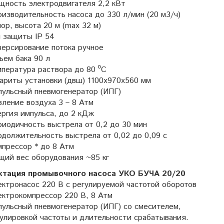
щность электродвигателя 2,2 кВт
изводительность насоса до 330 л/мин (20 м3/ч)
ор, высота 20 м (max 32 м)
п защиты IP 54
ерсирование потока ручное
ем бака 90 л
пература раствора до 80 ⁰С
ариты установки (двш) 1100х970х560 мм
пульсный пневмогенератор (ИПГ)
ление воздуха 3 – 8 Атм
ргия импульса, до 2 кДж
иодичность выстрела от 0,2 до 30 мин
должительность выстрела от 0,02 до 0,09 с
прессор * до 8 Атм
щий вес оборудования ~85 кг
тация промывочного насоса УКО БУЧА 20/20
ктронасос 220 В с регулируемой частотой оборотов
ктрокомпрессор 220 В, 8 Атм
ульсный пневмогенератор (ИПГ) со смесителем,
улировкой частоты и длительности срабатывания.