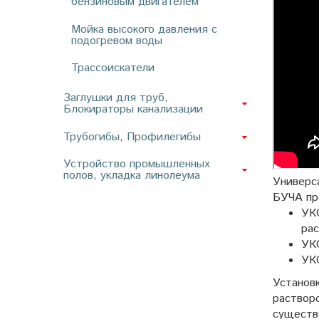
бензиновым двигателем
Мойка высокого давления с
подогревом воды
Трассоискатели
Заглушки для труб,
Блокираторы канализации
Трубогибы, Профилегибы
Устройство промышленных
полов, укладка линолеума
Универс
БУЧА пр
УКО
рас
УКО
УКО
Установ
раствор
существ