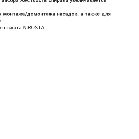
 засора жёсткость спирали увеличивается
я монтажа/демонтажа насадок, а также для
а
го штифта NIROSTA