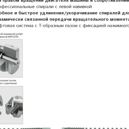
и правом вращении двигателя машины и сопротивлении
офессиональные спирали с левой навивкой
обное и быстрое удлинение/укорачивание спиралей дл
намически связанной передачи вращательного момент
фтовая система с T-образным пазом с фиксацией нажимно