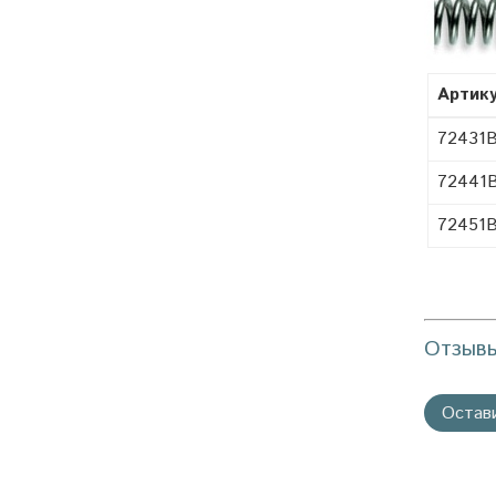
Артик
72431
72441
72451
Отзыв
Остав