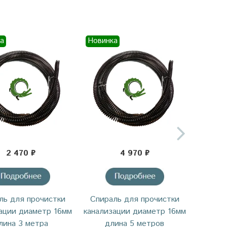
а
Новинка
2 470 ₽
4 970 ₽
ль для прочистки
Спираль для прочистки
Спирал
ации диаметр 16мм
канализации диаметр 16мм
для п
лина 3 метра
длина 5 метров