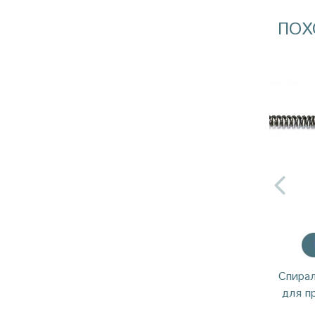
ПОХ
Спира
для п