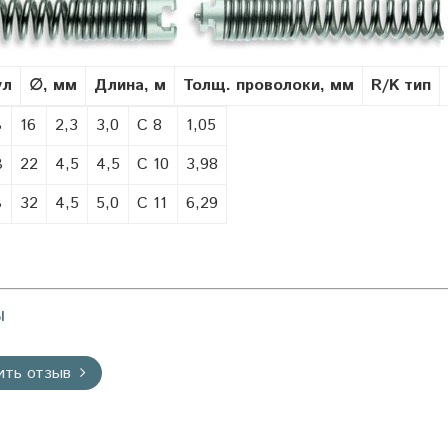
ул
∅
, мм
Длина, м
Толщ. проволоки, мм
R/K тип
В
16
2,3
3,0
C 8
1,05
В
22
4,5
4,5
C 10
3,98
В
32
4,5
5,0
C 11
6,29
ы
ить отзыв