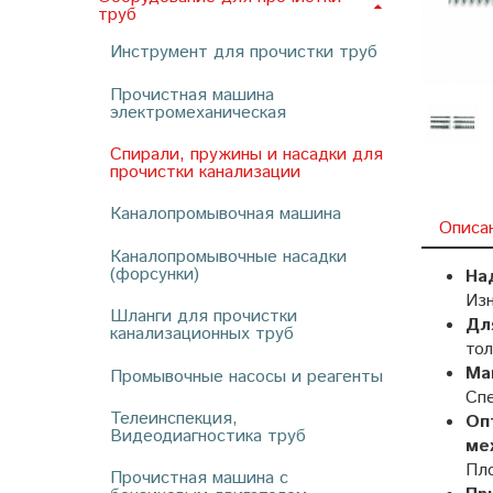
труб
Инструмент для прочистки труб
Прочистная машина
электромеханическая
Спирали, пружины и насадки для
прочистки канализации
Каналопромывочная машина
Описа
Каналопромывочные насадки
(форсунки)
На
Изн
Шланги для прочистки
Дл
канализационных труб
то
Ma
Промывочные насосы и реагенты
Спе
Телеинспекция,
Oп
Видеодиагностика труб
ме
Пло
Прочистная машина с