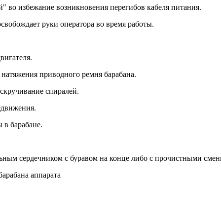
й" во избежание возникновения перегибов кабеля питания.
освобождает руки оператора во время работы.
вигателя.
о натяжения приводного ремня барабана.
 скручивание спиралей.
едвижения.
 в барабане.
ьным сердечником с буравом на конце либо с прочистными сме
барабана аппарата