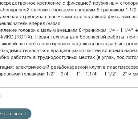
посредственное крепление с фиксацией пружинным стопорн
ьбонарезной головки с большим внешним 8-гранником 1.1/2 
аленная струбцина с насечками для надежной фиксации эл
реключатель вперед/назад
пление головок с малым внешним 8-гранником 1/4 - 1.1/4“
ФИКС (ROFIX). Новая техника для безопасной работы: п
ыковой затвор) гарантирована надежная посадка быстросм
обходимости касаться вращающихся частей во время нарез
бно работать в труднодоступных местах (в углах, под пото
тация: электрический резьбонарезной клупп в пластмассов
резными головками 1/2“ – 3/4“ – 1“ – 1.1/4“ – 1.1/2“ – 2
ы
ить отзыв