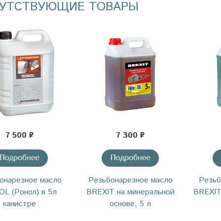
УТСТВУЮЩИЕ ТОВАРЫ
7 500 ₽
7 300 ₽
онарезное масло
Резьбонарезное масло
Резьб
L (Ронол) в 5л
BREXIT на минеральной
BREXIT
канистре
основе, 5 л