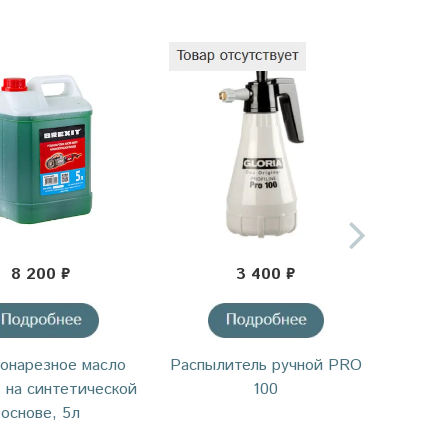
8 200 ₽
3 400 ₽
онарезное масло
Распылитель ручной PRO
Распыл
 на синтетической
100
10 
основе, 5л