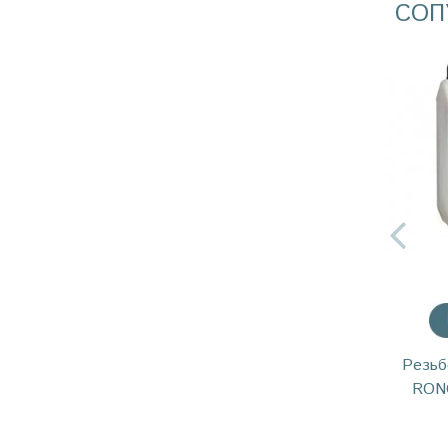
СОП
Резьб
RONO