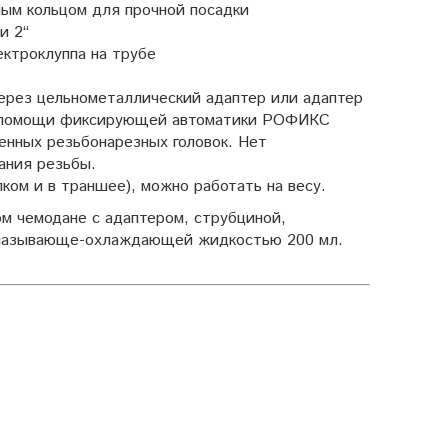
ым кольцом для прочной посадки
и 2“
ектроклуппа на трубе
 через цельнометаллический адаптер или адаптер
ри помощи фиксирующей автоматики РОФИКС
енных резьбонарезных головок. Нет
ания резьбы.
лком и в траншее), можно работать на весу.
ом чемодане с адаптером, струбциной,
“ и смазывающе-охлаждающей жидкостью 200 мл.