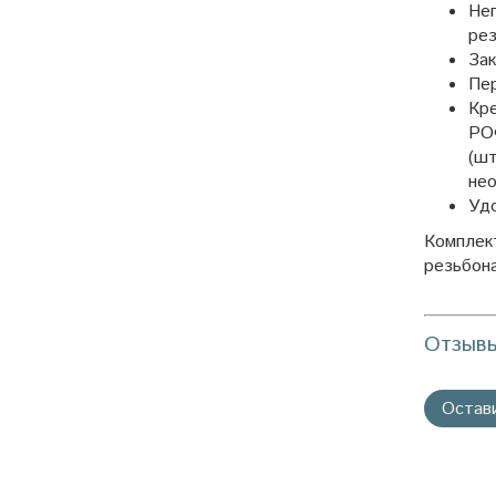
Не
рез
Зак
Пе
Кре
РО
(шт
не
Удо
Комплек
резьбона
Отзыв
Остав