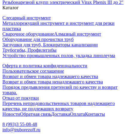
Резьбонарезной клупп электрический Virax Phenix III до 2"
Каталог
Слесарный инструмент
Металлорежущий инструмент и инструмент для резки
пластика
Сварочное оборудование
Алмазный инструмент
Оборудование для прочистки труб
Заглушки для труб, Блокираторы канализации
Трубогибы, Профилегибы
Устройство промышленных полов, укладка линолеума
Оферта и политика конфиденциальности
Пользовательское соглашение
Возврат и обмен товара надлежащего качества
Возврат и обмен товара ненадлежащего качества
Порядок предъявления претензий по качеству и возврат
товара.
Отказ от покупки
Перечень непродовольственных товаров надлежащего
качества, не подлежащих возврату
Новости
Обратная связь
Доставка
Оплата
Контакты
8 (993)3 55-08-48
info@truborezoff.ru