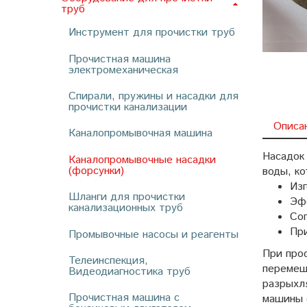
труб
Инструмент для прочистки труб
Прочистная машина
электромеханическая
Спирали, пружины и насадки для
прочистки канализации
Описа
Каналопромывочная машина
Насадок 
Каналопромывочные насадки
(форсунки)
воды, к
Изг
Шланги для прочистки
Эфф
канализационных труб
Соп
При
Промывочные насосы и реагенты
При про
Телеинспекция,
перемещ
Видеодиагностика труб
разрыхля
Прочистная машина с
машины 