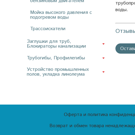
бензиновым двигателем
трубопр
воды.
Мойка высокого давления с
подогревом воды
Трассоискатели
Отзыв
Заглушки для труб,
Блокираторы канализации
Остав
Трубогибы, Профилегибы
Устройство промышленных
полов, укладка линолеума
Оферта и политика конфиденц
Возврат и обмен товара ненадлежаще