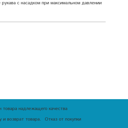
 рукава с насадком при максимальном давлении
н товара надлежащего качества
 и возврат товара.
Отказ от покупки