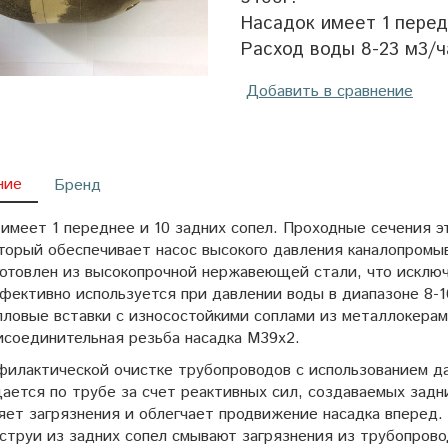
Насадок имеет 1 перед
Расход воды 8-23 м3/ч
Добавить в сравнение
ние
Бренд
имеет 1 переднее и 10 задних сопел. Проходные сечения э
оторый обеспечивает насос высокого давления каналопромы
отовлен из высокопрочной нержавеющей стали, что исклю
ективно используется при давлении воды в диапазоне 8-16
ловые вставки с износостойкими соплами из металлокера
соединительная резьба насадка М39х2.
филактической очистке трубопроводов с использованием да
ается по трубе за счет реактивных сил, создаваемых задн
ет загрязнения и облегчает продвижение насадка вперед. 
струи из задних сопел смывают загрязнения из трубопрово