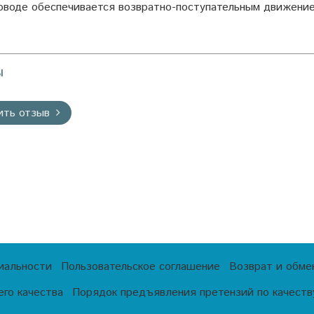
оводе обеспечивается возвратно-поступательным движение
ы
ить отзыв
иальности
Пользовательское соглашение
Возврат и обме
го качества
Порядок предъявления претензий по качеству