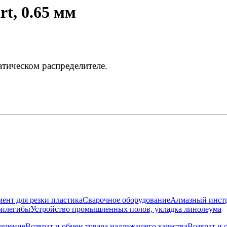
t, 0.65 мм
атическом распределителе.
ент для резки пластика
Сварочное оборудование
Алмазный инст
филегибы
Устройство промышленных полов, укладка линолеума
лашение
Возврат и обмен товара надлежащего качества
Возврат и 