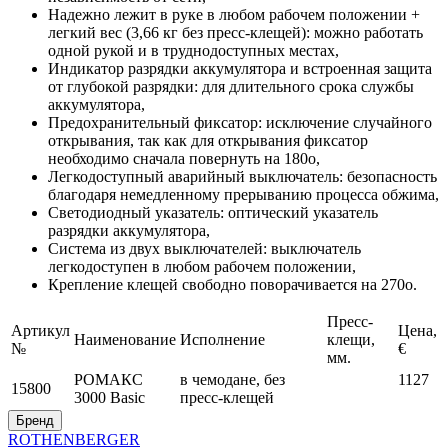
Надежно лежит в руке в любом рабочем положении +
легкий вес (3,66 кг без пресс-клещей): можно работать
одной рукой и в труднодоступных местах,
Индикатор разрядки аккумулятора и встроенная защита
от глубокой разрядки: для длительного срока службы
аккумулятора,
Предохранительный фиксатор: исключение случайного
открывания, так как для открывания фиксатор
необходимо сначала повернуть на 180o,
Легкодоступный аварийный выключатель: безопасность
благодаря немедленному прерыванию процесса обжима,
Светодиодный указатель: оптический указатель
разрядки аккумулятора,
Система из двух выключателей: выключатель
легкодоступен в любом рабочем положении,
Крепление клещей свободно поворачивается на 270o.
Пресс-
Артикул
Цена,
Наименование
Исполнение
клещи,
№
€
мм.
РОМАКС
в чемодане, без
1127
15800
3000 Basic
пресс-клещей
Бренд
ROTHENBERGER