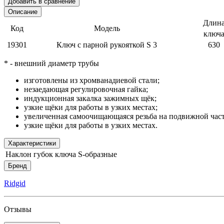
Добавить в сравнение
Описание
Длин
Код
Модель
ключ
19301
Ключ с парной рукояткой S 3
630
* - внешний диаметр трубы
изготовлены из хромванадиевой стали;
незаедающая регулировочная гайка;
индукционная закалка зажимных щёк;
узкие щёки для работы в узких местах;
увеличенная самоочищающаяся резьба на подвижной част
узкие щёки для работы в узких местах.
Характеристики
Наклон губок ключа
S-образные
Бренд
Ridgid
Отзывы