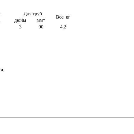
а
Для труб
Вес, кг
а
дюйм
мм*
3
90
4,2
и;