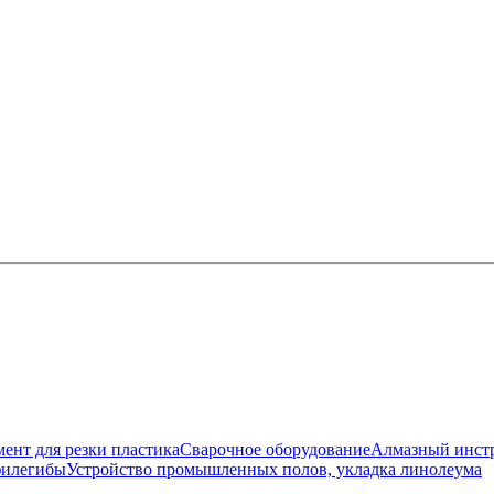
ент для резки пластика
Сварочное оборудование
Алмазный инст
филегибы
Устройство промышленных полов, укладка линолеума