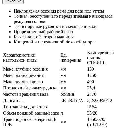
Описание
Наклоняемая верхняя рама для реза под углом
Точная, бесступенчато передвигаемая качающаяся
режущая голова
Транспортные рукоятки и съемные ножки
Прорезиненный рабочий стол
Брызговик с 3 сторон машины
Концевой и передвижной боковой упоры
Камнерезный
Характеристики
Ед.
станок
настольной пилы
измерения
CTS-81 L
Макс. глубина резания
мм
130
Макс. длина резания
мм
1250
Макс диаметр диска
мм
400
Посадочный диаметр диска
мм
25,4
Частота вращения вала
об/мин
2770
Двигатель
кВт/В/Гц/A
2,2/230/50/12
Тип защиты двигателя
IP 54
Объем водяной ванны/ведра
л
35/20
Транспортные габариты Д/
1550/670/
мм
Ш/В
(610/1270)