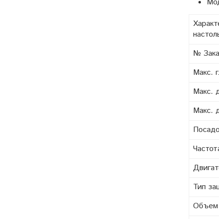
Мод
Характ
настол
№ Зака
Макс. 
Макс. 
Макс. 
Посадо
Частот
Двигат
Тип за
Объем 