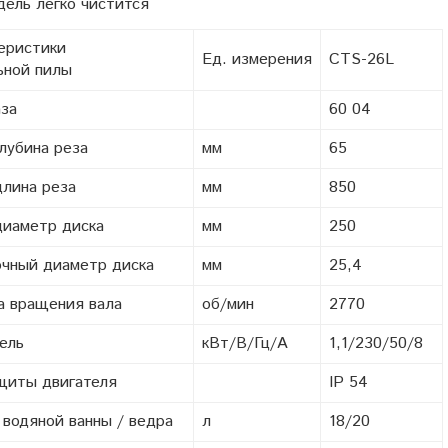
ель легко чистится
еристики
Ед. измерения
CTS-26L
ьной пилы
за
60 04
глубина реза
мм
65
длина реза
мм
850
диаметр диска
мм
250
чный диаметр диска
мм
25,4
а вращения вала
об/мин
2770
ель
кВт/В/Гц/A
1,1/230/50/8
щиты двигателя
IP 54
водяной ванны / ведра
л
18/20