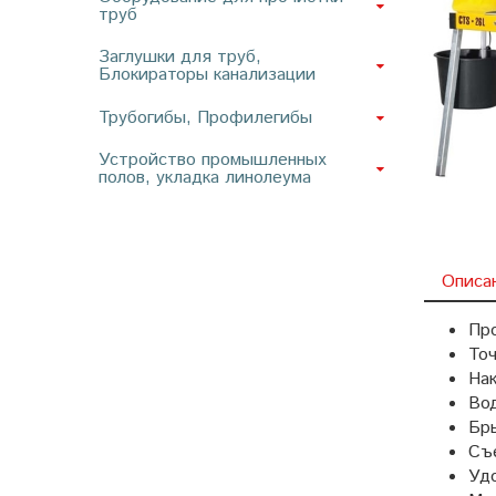
труб
Заглушки для труб,
Блокираторы канализации
Трубогибы, Профилегибы
Устройство промышленных
полов, укладка линолеума
Описа
Пр
То
Нак
Вод
Бры
Съ
Удо