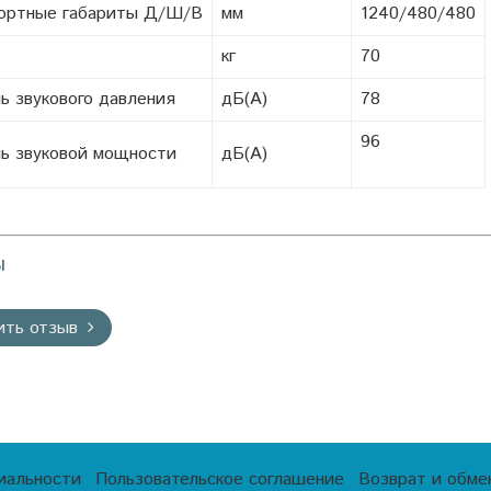
ортные габариты Д/Ш/В
мм
1240/480/480
кг
70
ь звукового давления
дБ(A)
78
96
ь звуковой мощности
дБ(A)
ы
ить отзыв
иальности
Пользовательское соглашение
Возврат и обме