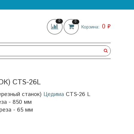
0
0
0 ₽
Корзина:
К) CTS-26L
ерезный станок)
Цедима
CTS-26 L
за - 850 мм
реза - 65 мм