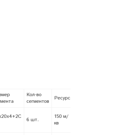
змер
Кол-во
Ресурс
гмента
сегментов
х20х4+2С
150 м/
6 шт.
кв