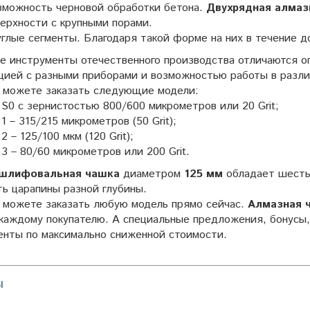
зможность черновой обработки бетона.
Двухрядная алмаз
ерхности с крупными порами.
глые сегменты. Благодаря такой форме на них в течение д
е инструменты отечественного производства отличаются о
цией с разными приборами и возможностью работы в разли
ы можете заказать следующие модели:
S0 с зернистостью 800/600 микрометров или 20 Grit;
1 – 315/215 микрометров (50 Grit);
2 – 125/100 мкм (120 Grit);
3 – 80/60 микрометров или 200 Grit.
шлифовальная чашка
диаметром
125 мм
обладает шесть
ть царапины разной глубины.
ы можете заказать любую модель прямо сейчас.
Алмазная 
 каждому покупателю. А специальные предложения, бонусы,
енты по максимально сниженной стоимости.
ы