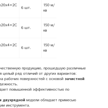
х20х4+2С
150 м/
6 шт.
кв
х20х4+2С
150 м/
6 шт.
кв
х20х4+2С
150 м/
6 шт.
кв
качественную продукцию, прошедшую различные
 целый ряд отличий от других вариантов:
ка рабочих поверхностей с основой
зачистной
дежность.
дает повышенной эффективностью по
м двухрядной
модели обладает примесью
ии инструмента.