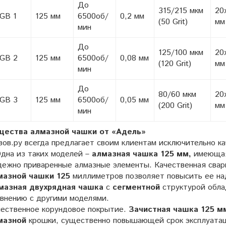
До
315/215 мкм
20
GB 1
125 мм
6500об/
0,2 мм
(50 Grit)
мм
мин
До
125/100 мкм
20
GB 2
125 мм
6500об/
0,08 мм
(120 Grit)
мм
мин
До
80/60 мкм
20
GB 3
125 мм
6500об/
0,05 мм
(200 Grit)
мм
мин
щества алмазной чашки от «Адель»
зов.ру всегда предлагает своим клиентам исключительно 
Одна из таких моделей –
алмазная чашка 125 мм,
имеющая
ежно приваренные алмазные элементы. Качественная свар
мазной чашки 125
миллиметров позволяет повысить ее на
мазная двухрядная чашка
с
сегментной
структурой обла
внению с другими моделями.
чественное корундовое покрытие.
Зачистная чашка 125 м
мазной
крошки, существенно повышающей срок эксплуатац