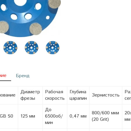
ние
Бренд
Диаметр
Рабочая
Глубина
Ра
ование
Зернистость
фрезы
скорость
царапин
се
До
800/600 мкм
20
 GB S0
125 мм
6500об/
0,47 мм
(20 Grit)
мм
мин