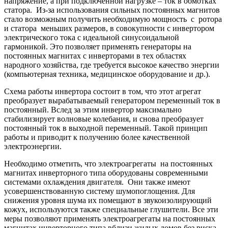
напряжение, а при подключённой нагрузке – ток в обмотках
статора. Из-за использования сильных постоянных магнитов
стало возможным получить необходимую мощность с ротора
и статора меньших размеров, в совокупности с инвертором
электрического тока с идеальной синусоидальной
гармоникой. Это позволяет применять генераторы на
постоянных магнитах с инверторами в тех областях
народного хозяйства, где требуется высокое качество энергии
(компьютерная техника, медицинское оборудование и др.).
Схема работы инвертора состоит в том, что этот агрегат
преобразует вырабатываемый генератором переменный ток в
постоянный. Вслед за этим инвертор максимально
стабилизирует волновые колебания, и снова преобразует
постоянный ток в выходной переменный. Такой принцип
работы и приводит к получению более качественной
электроэнергии.
Необходимо отметить, что электроагрегаты на постоянных
магнитах инверторного типа оборудованы современными
системами охлаждения двигателя. Они также имеют
усовершенствованную систему шумопоглощения. Для
снижения уровня шума их помещают в звукоизолирующий
кожух, используются также специальные глушители. Все эти
меры позволяют применять электроагрегаты на постоянных
магнитах инверторного типа вблизи жилых домов без риска