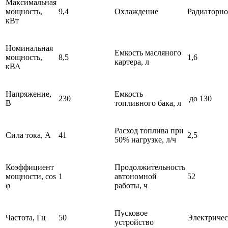
Максимальная
мощность,
9,4
Охлаждение
Радиаторно
кВт
Номинальная
Емкость масляного
мощность,
8,5
1,6
картера, л
кВА
Напряжение,
Емкость
230
до 130
В
топливного бака, л
Расход топлива при
Сила тока, А
41
2,5
50% нагрузке, л/ч
Коэффициент
Продолжительность
мощности, cos
1
автономной
52
φ
работы, ч
Пусковое
Частота, Гц
50
Электричес
устройство