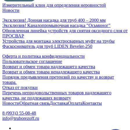
Измерительный клин для определения неровностей
Новости
Эксклюзив! Донная насадка для труб 400 – 2000 мм
Эксклюзив! Каналопромывочная насадка "Осьминог"
Обновленная линейка устройств для снятия оксидного слоя от
ПРОСВАР
Устройства для монтажа электросварных муфт на трубы
Фаскосниматель для труб LIDEN Beveler-250
Оферта и политика конфиденциальности
Пользовательское соглашение
Возврат и обмен товара надлежащего качества
Возврат и обмен товара ненадлежащего качества
Порядок предъявления претензий по качеству и возврат
товара.
Отказ от покупки
Перечень непродовольственных товаров надлежащего
качества, не подлежащих возврату
Новости
Обратная связь
Доставка
Оплата
Контакты
8 (993)3 55-08-48
info@truborezoff.ru