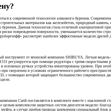
ену?
титься к современной технологии алмазного бурения. Совреме
 строительных материалов как железобетон, природный камень, 
о бурения. Данная технология стала отличной альтернативой п
ся риски повреждения поверхности, уменьшается количество стр
«Труборезофф» рассмотрят наиболее эффективные модели дрелей 
 инструмент от японской компании SHIBUYA. Легкая модель о
31 регулируется при помощи редуктора с тремя скоростными ре
ия в основных ручках устройства вмонтированы уровни. При нео
 при сверлении в условиях ограниченного рабочего пространств
RCD, с помощью которой защищают большинство современных дви
одели.
компании Cardi поставляется в комплекте вместе с наклонной ст
но целым комплексом защитных систем двигателя модели: благод
муфта, в случае пробоя провода заземления специальный блок а