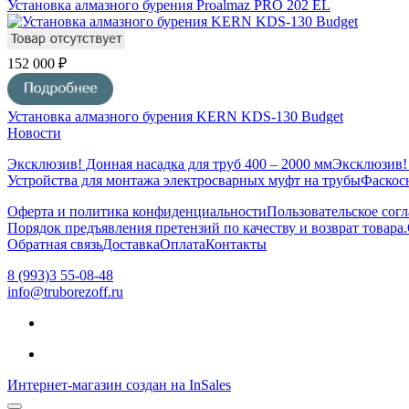
Установка алмазного бурения Proalmaz PRO 202 EL
152 000 ₽
Установка алмазного бурения KERN KDS-130 Budget
Новости
Эксклюзив! Донная насадка для труб 400 – 2000 мм
Эксклюзив!
Устройства для монтажа электросварных муфт на трубы
Фаскосн
Оферта и политика конфиденциальности
Пользовательское сог
Порядок предъявления претензий по качеству и возврат товара.
Обратная связь
Доставка
Оплата
Контакты
8 (993)3 55-08-48
info@truborezoff.ru
Интернет-магазин создан на InSales