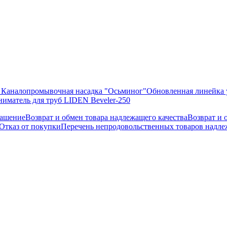
 Каналопромывочная насадка "Осьминог"
Обновленная линейка 
иматель для труб LIDEN Beveler-250
лашение
Возврат и обмен товара надлежащего качества
Возврат и 
Отказ от покупки
Перечень непродовольственных товаров надлеж