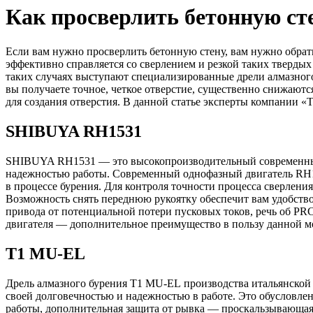
Как просверлить бетонную ст
Если вам нужно просверлить бетонную стену, вам нужно обра
эффективно справляется со сверлением и резкой таких твердых
таких случаях выступают специализированные дрели алмазног
вы получаете точное, четкое отверстие, существенно снижают
для создания отверстия. В данной статье эксперты компании 
SHIBUYA RH1531
SHIBUYA RH1531 — это высокопроизводительный современный
надежностью работы. Современный однофазный двигатель RH15
в процессе бурения. Для контроля точности процесса сверлен
Возможность снять переднюю рукоятку обеспечит вам удобство
привода от потенциальной потери пусковых токов, речь об P
двигателя — дополнительное преимущество в пользу данной м
T1 MU-EL
Дрель алмазного бурения T1 MU-EL производства итальянской 
своей долговечностью и надежностью в работе. Это обусловле
работы, дополнительная защита от рывка — проскальзывающая 