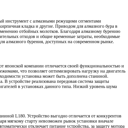
нный инструмент с алмазными режущими сегментами
кирпичная кладка и другие. Приводом для алмазного бура в
рименению отбойных молотков. Благодаря алмазному бурению
оительных отходов и общие временные затраты, необходимые
для алмазного бурения, доступных на современном рынке.
т японской компании отличается своей функциональностью и
жимами, что позволяет оптимизировать нагрузку на двигатель
бходимости установка может быть дополнена станиной.
а. В устройстве реализована передовая система защиты
гателей в установках данного типа. Низкий уровень шума
аниной L180. Устройство выгодно отличается от конкурентов
аря мягкому старту невозможен рывок установки вначале
втоматически отключает питание устройства, за защиту мотора